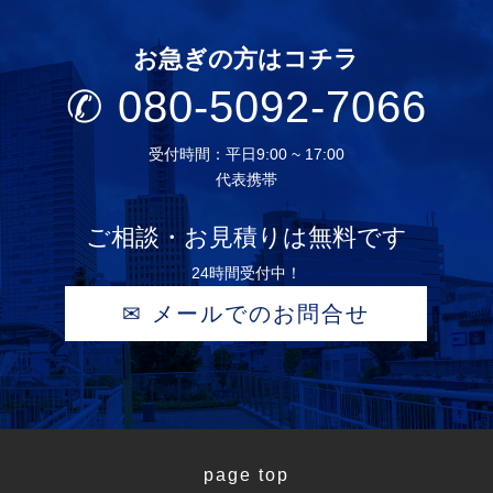
確認を行うことを含む） ユーザーが利用中のサービスの
新機能，更新情報，キャンペーン等及び当社が提供する
お急ぎの方はコチラ
他のサービスの案内のメールを送付するため メンテナン
✆
080-5092-7066
ス，重要なお知らせなど必要に応じたご連絡のため 利用
規約に違反したユーザーや，不正・不当な目的でサービ
スを利用しようとするユーザーの特定をし，ご利用をお
受付時間：平日9:00 ~ 17:00
断りするため ユーザーにご自身の登録情報の閲覧や変
代表携帯
更，削除，ご利用状況の閲覧を行っていただくため 有料
サービスにおいて，ユーザーに利用料金を請求するため
ご相談・お見積りは無料です
上記の利用目的に付随する目的 第4条（利用目的の変
更） 当社は，利用目的が変更前と関連性を有すると合理
24時間受付中！
的に認められる場合に限り，個人情報の利用目的を変更
✉ メールでのお問合せ
するものとします。 利用目的の変更を行った場合には，
変更後の目的について，当社所定の方法により，ユーザ
ーに通知し，または本ウェブサイト上に公表するものと
します。 第5条（個人情報の第三者提供） 当社は，次に
掲げる場合を除いて，あらかじめユーザーの同意を得る
ことなく，第三者に個人情報を提供することはありませ
page top
ん。ただし，個人情報保護法その他の法令で認められる