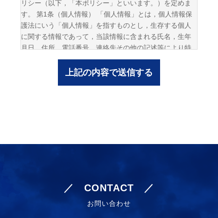
リシー（以下，「本ポリシー」といいます。）を定めま
す。 第1条（個人情報） 「個人情報」とは，個人情報保
護法にいう「個人情報」を指すものとし，生存する個人
に関する情報であって，当該情報に含まれる氏名，生年
月日，住所，電話番号，連絡先その他の記述等により特
定の個人を識別できる情報及び容貌，指紋，声紋にかか
るデータ，及び健康保険証の保険者番号などの当該情報
単体から特定の個人を識別できる情報（個人識別情報）
を指します。 第2条（個人情報の収集方法） 当社は，ユ
ーザーが利用登録をする際に氏名，生年月日，住所，電
話番号，メールアドレス，銀行口座番号，クレジットカ
ード番号，運転免許証番号などの個人情報をお尋ねする
ことがあります。また，ユーザーと提携先などとの間で
なされたユーザーの個人情報を含む取引記録や決済に関
する情報を,当社の提携先（情報提供元，広告主，広告配
信先などを含みます。以下，｢提携先｣といいます。）な
どから収集することがあります。 第3条（個人情報を収
／ CONTACT ／
集・利用する目的） 当社が個人情報を収集・利用する目
お問い合わせ
的は，以下のとおりです。 当社サービスの提供・運営の
ため ユーザーからのお問い合わせに回答するため（本人